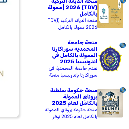
1
منحة الديانة التركية
(TDV) 2026 | ممولة
بالكامل
منحة الديانة التركية (TDV)
2026 ممولة بالكامل
للثانوية والبكالوريوس
والدراسات العليا. تشمل
منحة جامعة
2
تذاكر طيران، سكناً، وراتباً
المحمدية سوراكارتا
شهرياً. متاحة لجميع
الممولة بالكامل في
اندونيسيا 2025
الجنسيات. الموعد النهائي:
تقدم جامعة المحمدية في
28 فبراير 2026.
سوراكارتا بإندونيسيا منحة
دراسية ممولة بالكامل لعام
2025 تشمل برامج
3
منحة حكومة سلطنة
البكالوريوس، الماجستير،
بروناي الممولة
بالكامل لعام 2025
والدكتوراه. تغطي المنحة
الرسوم الدراسية، بدل
منحة حكومة بروناي الممولة
معيشة، تكاليف الكتب،
بالكامل لعام 2025 توفر
التأمين الصحي، ورسوم
فرصة للدراسة في أرقى