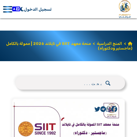
تسجيل الدخول
>
المنح الدراسية
>
منحة معهد SIIT في تايلاند 2026 | ممولة بالكامل
(ماجستير ودكتوراه)