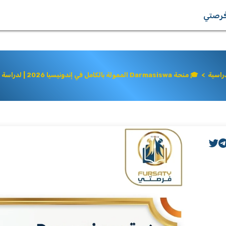
رصتي
دراسية
>
🎓 منحة Darmasiswa الممولة بالكامل في إندونيسيا 2026 | لدراسة اللغة والثقافة