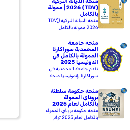
1
منحة الديانة التركية
(TDV) 2026 | ممولة
بالكامل
منحة الديانة التركية (TDV)
2026 ممولة بالكامل
للثانوية والبكالوريوس
والدراسات العليا. تشمل
منحة جامعة
2
تذاكر طيران، سكناً، وراتباً
المحمدية سوراكارتا
شهرياً. متاحة لجميع
الممولة بالكامل في
اندونيسيا 2025
الجنسيات. الموعد النهائي:
تقدم جامعة المحمدية في
28 فبراير 2026.
سوراكارتا بإندونيسيا منحة
دراسية ممولة بالكامل لعام
2025 تشمل برامج
3
منحة حكومة سلطنة
البكالوريوس، الماجستير،
بروناي الممولة
بالكامل لعام 2025
والدكتوراه. تغطي المنحة
الرسوم الدراسية، بدل
منحة حكومة بروناي الممولة
معيشة، تكاليف الكتب،
بالكامل لعام 2025 توفر
التأمين الصحي، ورسوم
فرصة للدراسة في أرقى