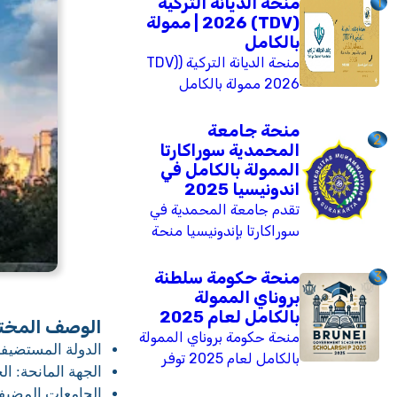
1
منحة الديانة التركية
(TDV) 2026 | ممولة
بالكامل
منحة الديانة التركية (TDV)
2026 ممولة بالكامل
للثانوية والبكالوريوس
والدراسات العليا. تشمل
منحة جامعة
2
تذاكر طيران، سكناً، وراتباً
المحمدية سوراكارتا
شهرياً. متاحة لجميع
الممولة بالكامل في
اندونيسيا 2025
الجنسيات. الموعد النهائي:
تقدم جامعة المحمدية في
28 فبراير 2026.
سوراكارتا بإندونيسيا منحة
دراسية ممولة بالكامل لعام
2025 تشمل برامج
3
منحة حكومة سلطنة
البكالوريوس، الماجستير،
بروناي الممولة
بالكامل لعام 2025
والدكتوراه. تغطي المنحة
الوصف المخت
الرسوم الدراسية، بدل
منحة حكومة بروناي الممولة
الدولة المستضيف
معيشة، تكاليف الكتب،
بالكامل لعام 2025 توفر
الجهة المانحة: ا
التأمين الصحي، ورسوم
فرصة للدراسة في أرقى
الجامعات المضيفة