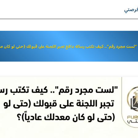
رصتي
"لست مجرد رقم".. كيف تكتب رسالة دافع تجبر اللجنة على قبولك (حتى لو كان مع