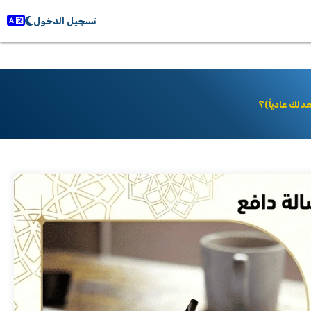
تسجيل الدخول
دلك عادياً)؟