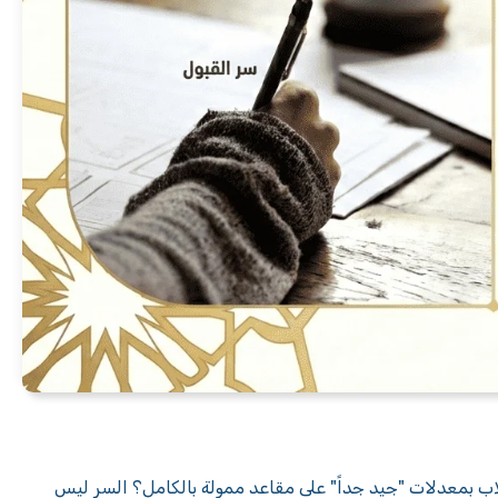
 في المنح، بينما يحصل طلاب بمعدلات "جيد جداً" على مقاعد ممولة بالكامل؟ السر ليس